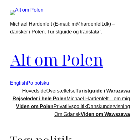
Michael Hardenfelt (E-mail: m@hardenfelt.dk) –
dansker i Polen. Turistguide og translatør.
Alt om Polen
English
Po polsku
Hovedside
Oversættelse
Turistguide i Warszawa
Rejseleder i hele Polen
Michael Hardenfelt – om mig
Viden om Polen
Privatlivspolitik
Danskundervisning
Om Gdansk
Viden om Wawszawa