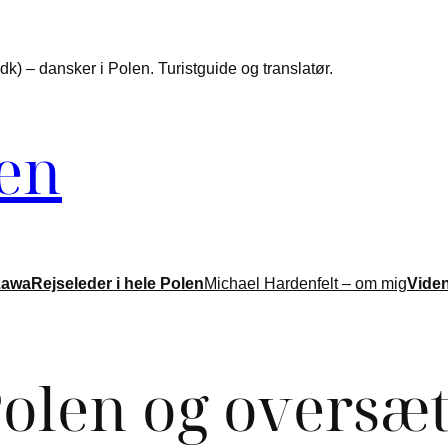
k) – dansker i Polen. Turistguide og translatør.
len
zawa
Rejseleder i hele Polen
Michael Hardenfelt – om mig
Vide
 Polen og oversæ