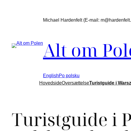
Michael Hardenfelt (E-mail: m@hardenfelt.d
Alt om Po
English
Po polsku
Hovedside
Oversættelse
Turistguide i Wars
Turistguide i