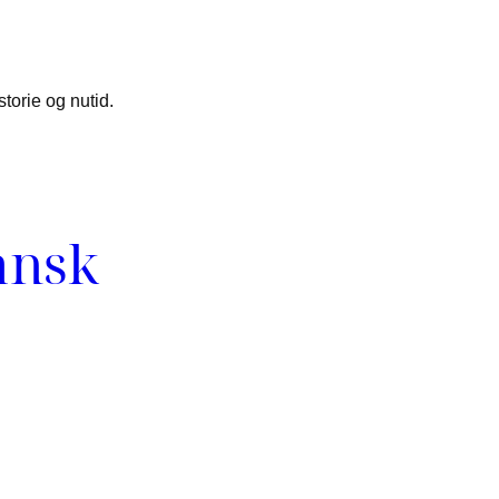
torie og nutid.
dansk