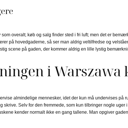
gere
 som overalt; køb og salg finder sted i fri luft; men det er bemær
er på hovedgaderne, så ser man aldrig veltilfredse og velståen
ystig scene på gaden, der kommer aldrig en lille lystig bemærkni
ningen i Warszawa k
undervise almindelige mennesker, idet der kun må undervises på ru
 skrive. Selv for den fremmede, som kun tilbringer nogle uger 
ene kender normalt ikke en gang tallene. Man opgiver gadenavnet