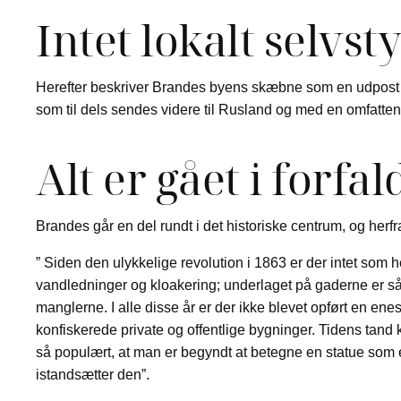
Intet lokalt selvs
Herefter beskriver Brandes byens skæbne som en udpost i
som til dels sendes videre til Rusland og med en omfat
Alt er gået i forfa
Brandes går en del rundt i det historiske centrum, og herfr
” Siden den ulykkelige revolution i 1863 er der intet som 
vandledninger og kloakering; underlaget på gaderne er så 
manglerne. I alle disse år er der ikke blevet opført en ene
konfiskerede private og offentlige bygninger. Tidens tan
så populært, at man er begyndt at betegne en statue som 
istandsætter den”.