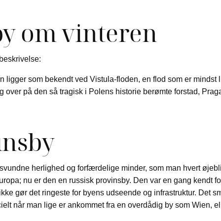
by om vinteren
eskrivelse:
 ligger som bekendt ved Vistula-floden, en flod som er mindst
g over på den så tragisk i Polens historie berømte forstad, Praga. I
insby
vundne herlighed og forfærdelige minder, som man hvert øjeblik 
ropa; nu er den en russisk provinsby. Den var en gang kendt for s
e gør det ringeste for byens udseende og infrastruktur. Det sme
elt når man lige er ankommet fra en overdådig by som Wien, elle