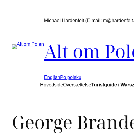
Michael Hardenfelt (E-mail: m@hardenfelt.d
Alt om Po
English
Po polsku
Hovedside
Oversættelse
Turistguide i Wars
George Brand