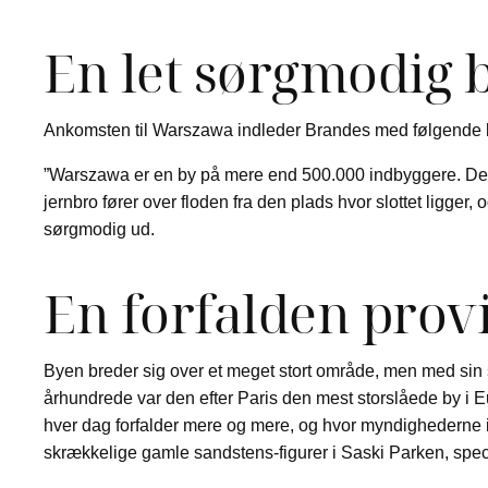
En let sørgmodig 
Ankomsten til Warszawa indleder Brandes med følgende b
”Warszawa er en by på mere end 500.000 indbyggere. Den
jernbro fører over floden fra den plads hvor slottet ligger, o
sørgmodig ud.
En forfalden prov
Byen breder sig over et meget stort område, men med sin s
århundrede var den efter Paris den mest storslåede by i Eu
hver dag forfalder mere og mere, og hvor myndighederne ikk
skrækkelige gamle sandstens-figurer i Saski Parken, speci