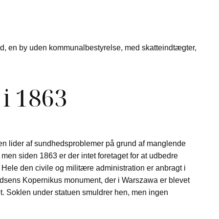
nd, en by uden kommunalbestyrelse, med skatteindtægter,
 i 1863
g byen lider af sundhedsproblemer på grund af manglende
men siden 1863 er der intet foretaget for at udbedre
 Hele den civile og militære administration er anbragt i
valdsens Kopernikus monument, der i Warszawa er blevet
et. Soklen under statuen smuldrer hen, men ingen