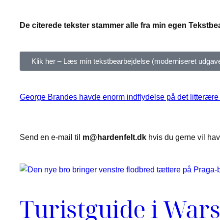
De citerede tekster stammer alle fra min egen Tekstbea
Klik her – Læs min tekstbearbejdelse (moderniseret udgave
George Brandes havde enorm indflydelse på det litterære mi
Send en e-mail til
m@hardenfelt.dk
hvis du gerne vil ha
Turistguide i War