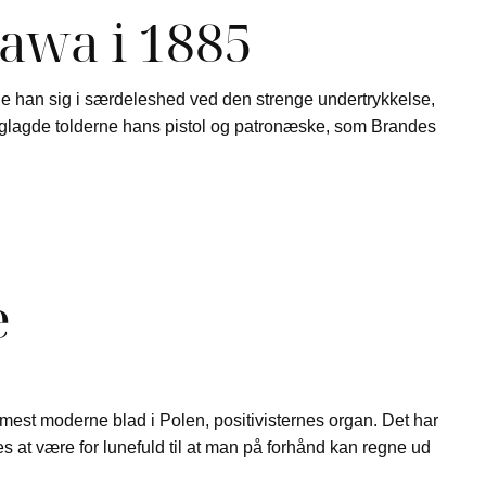
awa i 1885
de han sig i særdeleshed ved den strenge undertrykkelse,
laglagde tolderne hans pistol og patronæske, som Brandes
e
mest moderne blad i Polen, positivisternes organ. Det har
es at være for lunefuld til at man på forhånd kan regne ud