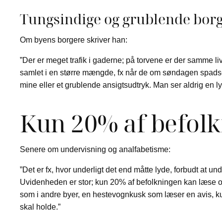
Tungsindige og grublende bor
Om byens borgere skriver han:
”Der er meget trafik i gaderne; på torvene er der samme liv
samlet i en større mængde, fx når de om søndagen spadser
mine eller et grublende ansigtsudtryk. Man ser aldrig en l
Kun 20% af befolk
Senere om undervisning og analfabetisme:
”Det er fx, hvor underligt det end måtte lyde, forbudt at 
Uvidenheden er stor; kun 20% af befolkningen kan læse og
som i andre byer, en hestevognkusk som læser en avis, kusk
skal holde.”