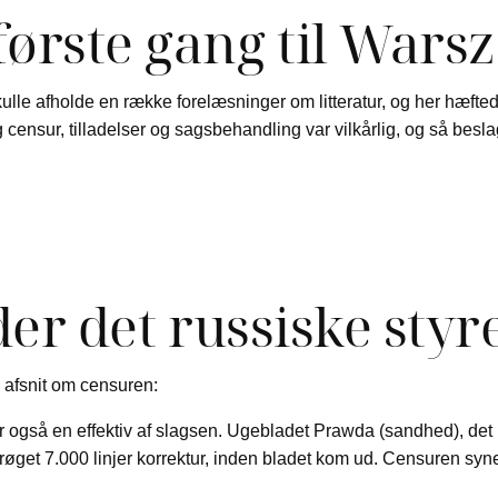
rste gang til Warsz
ulle afholde en række forelæsninger om litteratur, og her hæfte
censur, tilladelser og sagsbehandling var vilkårlig, og så bes
er det russiske styr
e afsnit om censuren:
r også en effektiv af slagsen. Ugebladet Prawda (sandhed), det 
trøget 7.000 linjer korrektur, inden bladet kom ud. Censuren syn