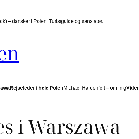
k) – dansker i Polen. Turistguide og translatør.
len
zawa
Rejseleder i hele Polen
Michael Hardenfelt – om mig
Vide
es i Warszawa