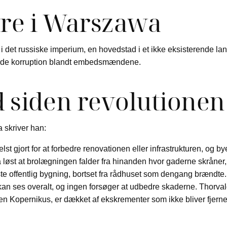
tyre i Warszawa
 det russiske imperium, en hovedstad i et ikke eksisterende la
tende korruption blandt embedsmændene.
ld siden revolutionen
a skriver han:
helst gjort for at forbedre renovationen eller infrastrukturen, o
løst at brolægningen falder fra hinanden hvor gaderne skråner, 
ste offentlig bygning, bortset fra rådhuset som dengang brændte.
d kan ses overalt, og ingen forsøger at udbedre skaderne. Thor
en Kopernikus, er dækket af ekskrementer som ikke bliver fjern