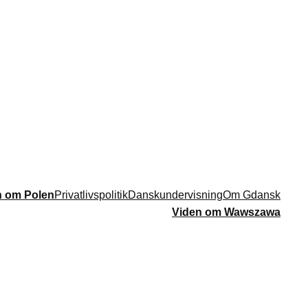
n om Polen
Privatlivspolitik
Danskundervisning
Om Gdansk
Viden om Wawszawa