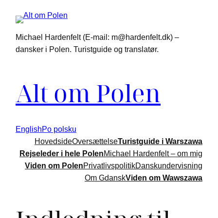
Michael Hardenfelt (E-mail: m@hardenfelt.dk) –
dansker i Polen. Turistguide og translatør.
Alt om Polen
English
Po polsku
Hovedside
Oversættelse
Turistguide i Warszawa
Rejseleder i hele Polen
Michael Hardenfelt – om mig
Viden om Polen
Privatlivspolitik
Danskundervisning
Om Gdansk
Viden om Wawszawa