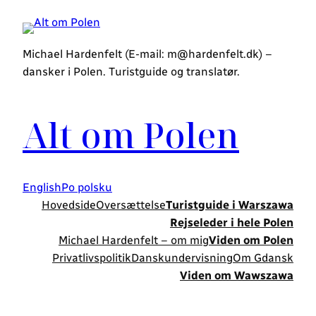
Michael Hardenfelt (E-mail: m@hardenfelt.dk) –
dansker i Polen. Turistguide og translatør.
Alt om Polen
English
Po polsku
Hovedside
Oversættelse
Turistguide i Warszawa
Rejseleder i hele Polen
Michael Hardenfelt – om mig
Viden om Polen
Privatlivspolitik
Danskundervisning
Om Gdansk
Viden om Wawszawa