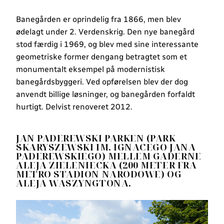
Banegården er oprindelig fra 1866, men blev
ødelagt under 2. Verdenskrig. Den nye banegård
stod færdig i 1969, og blev med sine interessante
geometriske former dengang betragtet som et
monumentalt eksempel på modernistisk
banegårdsbyggeri. Ved opførelsen blev der dog
anvendt billige løsninger, og banegården forfaldt
hurtigt. Delvist renoveret 2012.
JAN PADEREWSKI PARKEN (PARK
SKARYSZEWSKI IM. IGNACEGO JANA
PADEREWSKIEGO) MELLEM GADERNE
ALEJA ZIELENIECKA (200 METER FRA
METRO STADION NARODOWE) OG
ALEJA WASZYNGTONA.