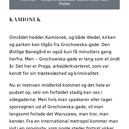
Polen
KAMIONEK
Området hedder Kamionek, og både Wedel, kirken
og parken kan tilgås fra Grochowska-gade. Den
Østlige Banegård er også kun få minutters gang
herfra. Men – Grochowska-gade er lang som et ondt
år. Det her er Praga, arbejderkvarteret, som var
kendt for sin trøstesløshed og kriminalitet.
Nu er metroen imidlertid kommet og det hele er
pudset op, selv om forfaldet stadig kan ses i
sidegaderne. Men hvis man spadserer eller tager
sporvognen ud af Grochowska-gade, vil man
langsomt forlade det Warszawa, man tror, man
kender. Fra en international metropol kommer man
ind i en provinsby, som nogle steder fortsat virker