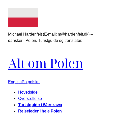
Spring
til
indhold
Michael Hardenfelt (E-mail: m@hardenfelt.dk) –
dansker i Polen. Turistguide og translatør.
Alt om Polen
English
Po polsku
Hovedside
Oversættelse
Turistguide i Warszawa
Rejseleder i hele Polen