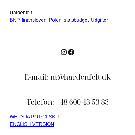
Hardenfelt
BNP
, 
finansloven
, 
Polen
, 
statsbudget
, 
Udgifter
E-mail: m@hardenfelt.dk
Telefon: +48 600 43 53 83
WERSJA PO POLSKU
ENGLISH VERSION