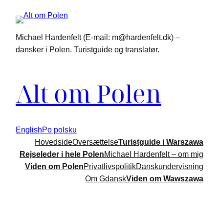
Michael Hardenfelt (E-mail: m@hardenfelt.dk) –
dansker i Polen. Turistguide og translatør.
Alt om Polen
English
Po polsku
Hovedside
Oversættelse
Turistguide i Warszawa
Rejseleder i hele Polen
Michael Hardenfelt – om mig
Viden om Polen
Privatlivspolitik
Danskundervisning
Om Gdansk
Viden om Wawszawa