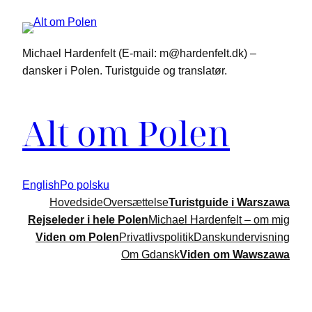
Michael Hardenfelt (E-mail: m@hardenfelt.dk) –
dansker i Polen. Turistguide og translatør.
Alt om Polen
English
Po polsku
Hovedside
Oversættelse
Turistguide i Warszawa
Rejseleder i hele Polen
Michael Hardenfelt – om mig
Viden om Polen
Privatlivspolitik
Danskundervisning
Om Gdansk
Viden om Wawszawa