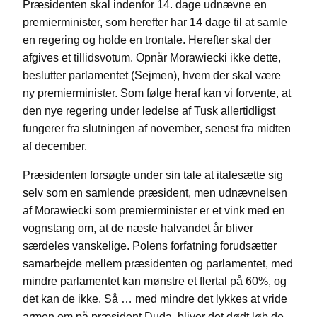
Præsidenten skal indenfor 14. dage udnævne en
premierminister, som herefter har 14 dage til at samle
en regering og holde en trontale. Herefter skal der
afgives et tillidsvotum. Opnår Morawiecki ikke dette,
beslutter parlamentet (Sejmen), hvem der skal være
ny premierminister. Som følge heraf kan vi forvente, at
den nye regering under ledelse af Tusk allertidligst
fungerer fra slutningen af november, senest fra midten
af december.
Præsidenten forsøgte under sin tale at italesætte sig
selv som en samlende præsident, men udnævnelsen
af Morawiecki som premierminister er et vink med en
vognstang om, at de næste halvandet år bliver
særdeles vanskelige. Polens forfatning forudsætter
samarbejde mellem præsidenten og parlamentet, med
mindre parlamentet kan mønstre et flertal på 60%, og
det kan de ikke. Så … med mindre det lykkes at vride
armen om på præsident Duda, bliver det dødt løb de