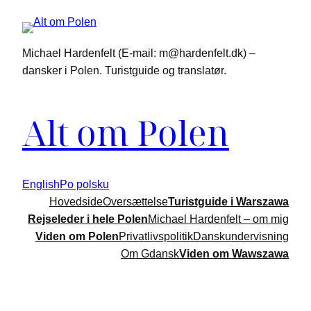
Michael Hardenfelt (E-mail: m@hardenfelt.dk) –
dansker i Polen. Turistguide og translatør.
Alt om Polen
English
Po polsku
Hovedside
Oversættelse
Turistguide i Warszawa
Rejseleder i hele Polen
Michael Hardenfelt – om mig
Viden om Polen
Privatlivspolitik
Danskundervisning
Om Gdansk
Viden om Wawszawa