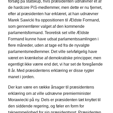
forsøg på statskup, hvis præsidenten udnævner et af
de hardcore PiS-medlemmer, men dette er nu fjernet,
efter at præsidenten har erklæret, at han udnævner
Marek Sawicki fra oppositionen til Ældste Formand,
som gennemfører valget af den kommende
parlamentsformand. Teoretisk set ville Ældste
Formand kunne have udsat parlamentssamlingen i
flere måneder, uden at tage ed fra de nyvalgte
parlamentsmedlemmer. Det ville selvfølgelig have
været en krænkelse af demokratiske principper, men
egentligt ikke værre end det, vi har set de foregående
8 år. Med præsidentens erklæring er disse rygter
manet i jorden.
Der kan være en række årsager til præsidentens
erklæring om at ville udnævne premierminister
Morawiecki på ny. Dels er præsidenten tæt knyttet til
den siddende regering, og føler en form for
taknemmelighed for sin præsidentpost. Præsidenten