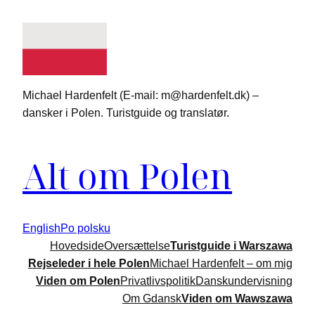
Spring
til
indhold
Michael Hardenfelt (E-mail: m@hardenfelt.dk) –
dansker i Polen. Turistguide og translatør.
Alt om Polen
English
Po polsku
Hovedside
Oversættelse
Turistguide i Warszawa
Rejseleder i hele Polen
Michael Hardenfelt – om mig
Viden om Polen
Privatlivspolitik
Danskundervisning
Om Gdansk
Viden om Wawszawa