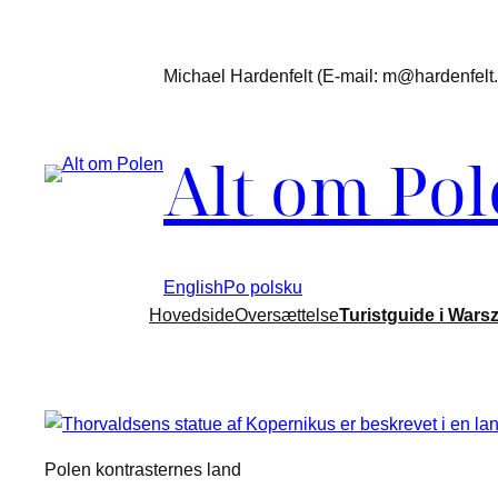
Spring
til
Michael Hardenfelt (E-mail: m@hardenfelt.d
indhold
Alt om Po
English
Po polsku
Hovedside
Oversættelse
Turistguide i Wars
Polen kontrasternes land