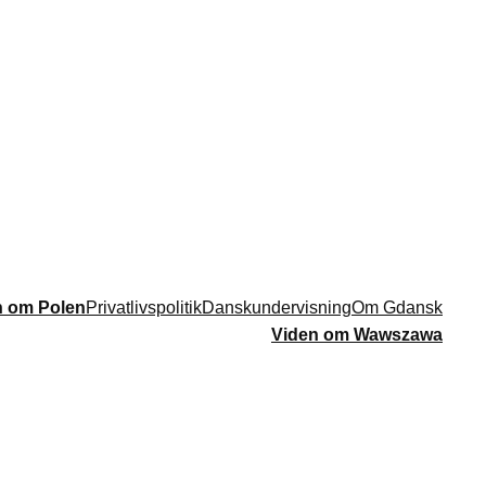
n om Polen
Privatlivspolitik
Danskundervisning
Om Gdansk
Viden om Wawszawa