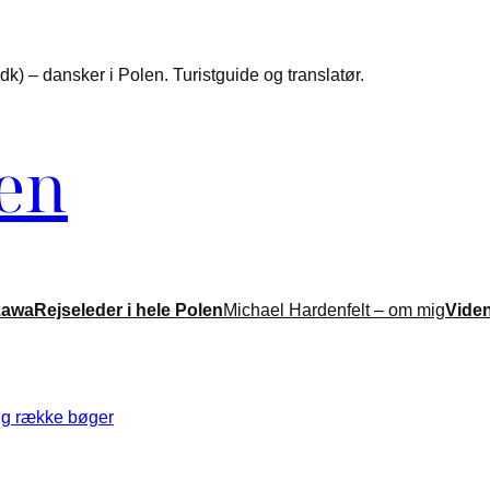
k) – dansker i Polen. Turistguide og translatør.
len
zawa
Rejseleder i hele Polen
Michael Hardenfelt – om mig
Vide