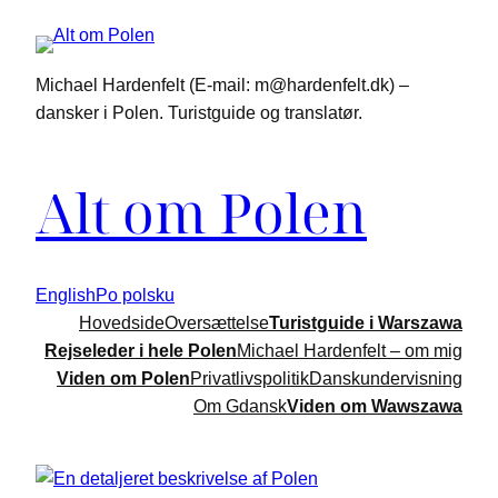
Spring
til
indhold
Michael Hardenfelt (E-mail: m@hardenfelt.dk) –
dansker i Polen. Turistguide og translatør.
Alt om Polen
English
Po polsku
Hovedside
Oversættelse
Turistguide i Warszawa
Rejseleder i hele Polen
Michael Hardenfelt – om mig
Viden om Polen
Privatlivspolitik
Danskundervisning
Om Gdansk
Viden om Wawszawa