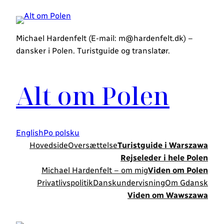
Spring
til
indhold
Michael Hardenfelt (E-mail: m@hardenfelt.dk) –
dansker i Polen. Turistguide og translatør.
Alt om Polen
English
Po polsku
Hovedside
Oversættelse
Turistguide i Warszawa
Rejseleder i hele Polen
Michael Hardenfelt – om mig
Viden om Polen
Privatlivspolitik
Danskundervisning
Om Gdansk
Viden om Wawszawa