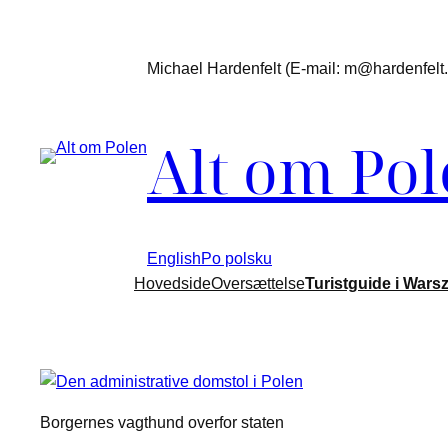
Spring
til
Michael Hardenfelt (E-mail: m@hardenfelt.d
indhold
Alt om Po
English
Po polsku
Hovedside
Oversættelse
Turistguide i Wars
Borgernes vagthund overfor staten