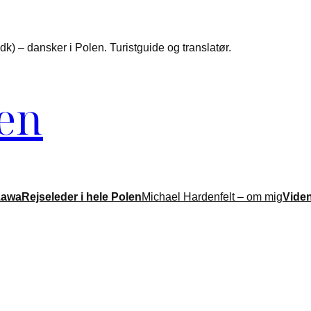
k) – dansker i Polen. Turistguide og translatør.
len
zawa
Rejseleder i hele Polen
Michael Hardenfelt – om mig
Vide