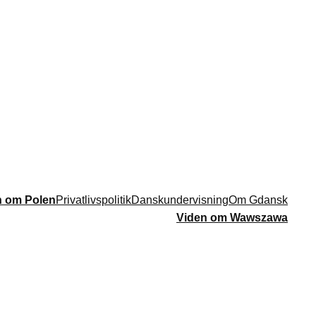
n om Polen
Privatlivspolitik
Danskundervisning
Om Gdansk
Viden om Wawszawa