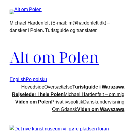
Spring
til
indhold
Michael Hardenfelt (E-mail: m@hardenfelt.dk) –
dansker i Polen. Turistguide og translatør.
Alt om Polen
English
Po polsku
Hovedside
Oversættelse
Turistguide i Warszawa
Rejseleder i hele Polen
Michael Hardenfelt – om mig
Viden om Polen
Privatlivspolitik
Danskundervisning
Om Gdansk
Viden om Wawszawa