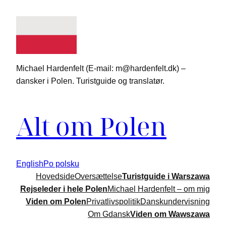
Spring
til
indhold
Michael Hardenfelt (E-mail: m@hardenfelt.dk) –
dansker i Polen. Turistguide og translatør.
Alt om Polen
English
Po polsku
Hovedside
Oversættelse
Turistguide i Warszawa
Rejseleder i hele Polen
Michael Hardenfelt – om mig
Viden om Polen
Privatlivspolitik
Danskundervisning
Om Gdansk
Viden om Wawszawa