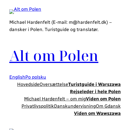
Spring
til
indhold
Michael Hardenfelt (E-mail: m@hardenfelt.dk) –
dansker i Polen. Turistguide og translatør.
Alt om Polen
English
Po polsku
Hovedside
Oversættelse
Turistguide i Warszawa
Rejseleder i hele Polen
Michael Hardenfelt – om mig
Viden om Polen
Privatlivspolitik
Danskundervisning
Om Gdansk
Viden om Wawszawa