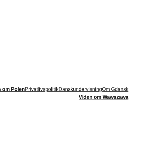
n om Polen
Privatlivspolitik
Danskundervisning
Om Gdansk
Viden om Wawszawa