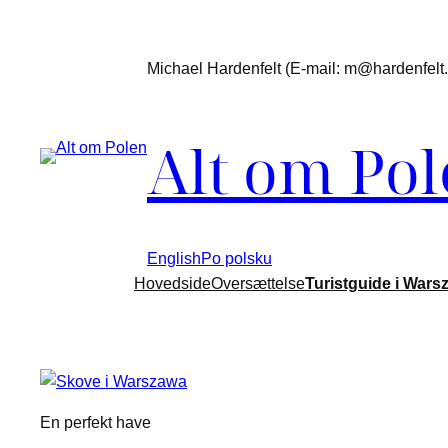
Spring
til
Michael Hardenfelt (E-mail: m@hardenfelt.d
indhold
Alt om Po
English
Po polsku
Hovedside
Oversættelse
Turistguide i Wars
En perfekt have