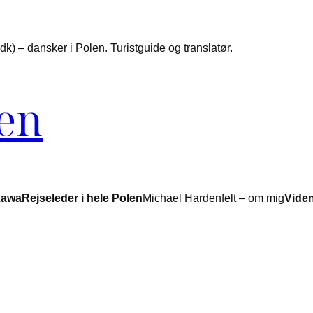
k) – dansker i Polen. Turistguide og translatør.
len
zawa
Rejseleder i hele Polen
Michael Hardenfelt – om mig
Vide