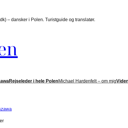
k) – dansker i Polen. Turistguide og translatør.
len
zawa
Rejseleder i hele Polen
Michael Hardenfelt – om mig
Vide
er