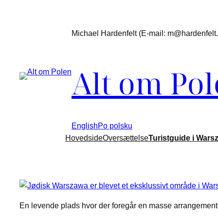
Spring
til
Michael Hardenfelt (E-mail: m@hardenfelt.d
indhold
Alt om Po
English
Po polsku
Hovedside
Oversættelse
Turistguide i Wars
En levende plads hvor der foregår en masse arrangement