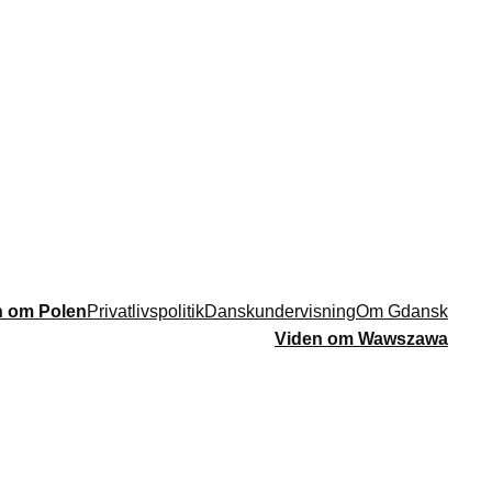
n om Polen
Privatlivspolitik
Danskundervisning
Om Gdansk
Viden om Wawszawa