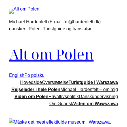
Spring
til
indhold
Michael Hardenfelt (E-mail: m@hardenfelt.dk) –
dansker i Polen. Turistguide og translatør.
Alt om Polen
English
Po polsku
Hovedside
Oversættelse
Turistguide i Warszawa
Rejseleder i hele Polen
Michael Hardenfelt – om mig
Viden om Polen
Privatlivspolitik
Danskundervisning
Om Gdansk
Viden om Wawszawa