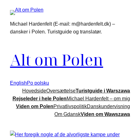
Spring
til
indhold
Michael Hardenfelt (E-mail: m@hardenfelt.dk) –
dansker i Polen. Turistguide og translatør.
Alt om Polen
English
Po polsku
Hovedside
Oversættelse
Turistguide i Warszawa
Rejseleder i hele Polen
Michael Hardenfelt – om mig
Viden om Polen
Privatlivspolitik
Danskundervisning
Om Gdansk
Viden om Wawszawa