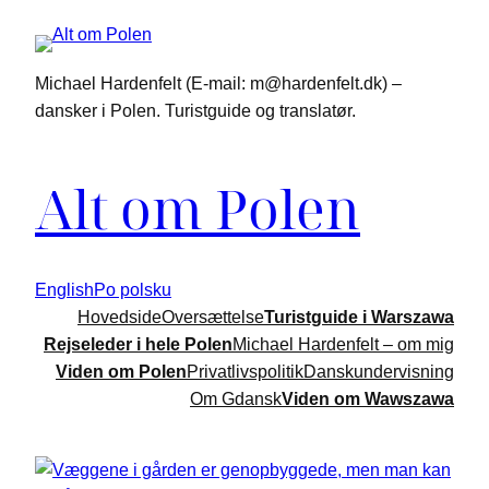
Spring
til
indhold
Michael Hardenfelt (E-mail: m@hardenfelt.dk) –
dansker i Polen. Turistguide og translatør.
Alt om Polen
English
Po polsku
Hovedside
Oversættelse
Turistguide i Warszawa
Rejseleder i hele Polen
Michael Hardenfelt – om mig
Viden om Polen
Privatlivspolitik
Danskundervisning
Om Gdansk
Viden om Wawszawa