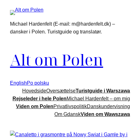
Spring
til
indhold
Michael Hardenfelt (E-mail: m@hardenfelt.dk) –
dansker i Polen. Turistguide og translatør.
Alt om Polen
English
Po polsku
Hovedside
Oversættelse
Turistguide i Warszawa
Rejseleder i hele Polen
Michael Hardenfelt – om mig
Viden om Polen
Privatlivspolitik
Danskundervisning
Om Gdansk
Viden om Wawszawa