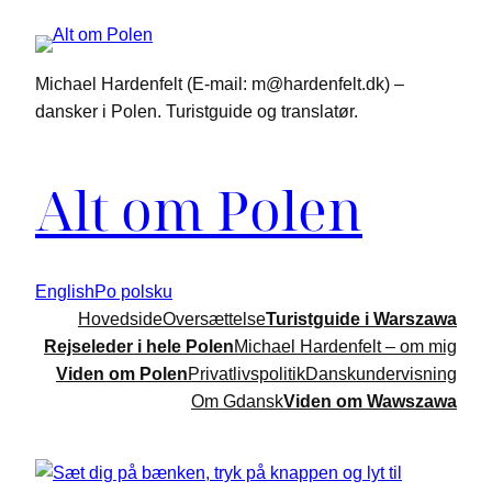
Spring
til
indhold
Michael Hardenfelt (E-mail: m@hardenfelt.dk) –
dansker i Polen. Turistguide og translatør.
Alt om Polen
English
Po polsku
Hovedside
Oversættelse
Turistguide i Warszawa
Rejseleder i hele Polen
Michael Hardenfelt – om mig
Viden om Polen
Privatlivspolitik
Danskundervisning
Om Gdansk
Viden om Wawszawa