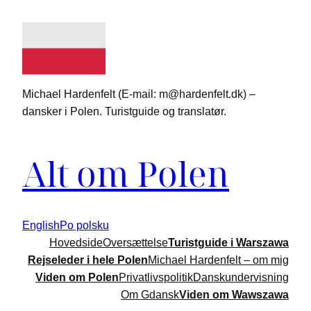
Spring
til
indhold
Michael Hardenfelt (E-mail: m@hardenfelt.dk) –
dansker i Polen. Turistguide og translatør.
Alt om Polen
English
Po polsku
Hovedside
Oversættelse
Turistguide i Warszawa
Rejseleder i hele Polen
Michael Hardenfelt – om mig
Viden om Polen
Privatlivspolitik
Danskundervisning
Om Gdansk
Viden om Wawszawa