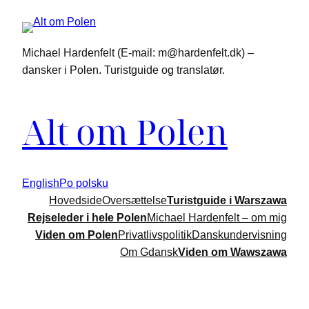
Spring
til
indhold
Michael Hardenfelt (E-mail: m@hardenfelt.dk) –
dansker i Polen. Turistguide og translatør.
Alt om Polen
English
Po polsku
Hovedside
Oversættelse
Turistguide i Warszawa
Rejseleder i hele Polen
Michael Hardenfelt – om mig
Viden om Polen
Privatlivspolitik
Danskundervisning
Om Gdansk
Viden om Wawszawa