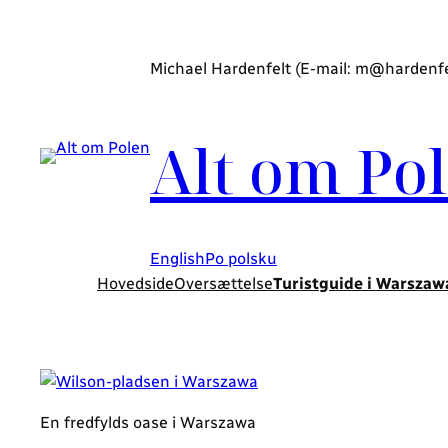
Spring
til
Michael Hardenfelt (E-mail: m@hardenfelt
indhold
Alt om Po
English
Po polsku
Hovedside
Oversættelse
Turistguide i Warszaw
En fredfylds oase i Warszawa