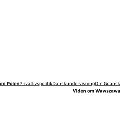
om Polen
Privatlivspolitik
Danskundervisning
Om Gdansk
Viden om Wawszawa