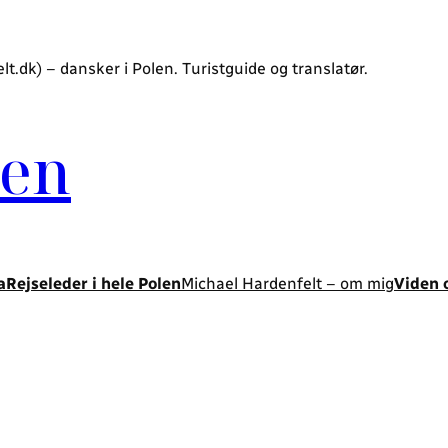
.dk) – dansker i Polen. Turistguide og translatør.
len
a
Rejseleder i hele Polen
Michael Hardenfelt – om mig
Viden 