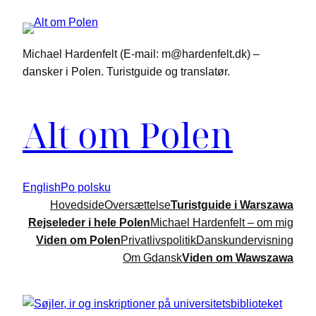
Spring
til
indhold
Michael Hardenfelt (E-mail: m@hardenfelt.dk) –
dansker i Polen. Turistguide og translatør.
Alt om Polen
English
Po polsku
Hovedside
Oversættelse
Turistguide i Warszawa
Rejseleder i hele Polen
Michael Hardenfelt – om mig
Viden om Polen
Privatlivspolitik
Danskundervisning
Om Gdansk
Viden om Wawszawa