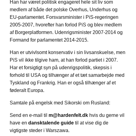
Han har været politisk engageret hele sit liv som
medlem af både det polske Overhus, Underhus og
EU-parlamentet. Forsvarsminister i PiS-regeringen
2005-2007, hvorefter han forlod PiS og blev medlem
af Borgerplatformen. Udenrigsminister 2007-2014 og
Formand for parlamentet 2014-2015.
Han er utvivlsomt konservativ i sin livsanskuelse, men
PiS vil ikke tilgive ham, at han forlod partiet i 2007.
Har et forsigtigt syn på udenrigspolitik, skepsis i
forhold til USA og tilhænger af et tæt samarbejde med
Tyskland og Frankrig. Han er også tilhænger af et
føderalt Europa.
Samtale på engelsk med Sikorski om Rusland:
Send en e-mail til
m@hardenfelt.dk
hvis du gerne vil
have en
dansktalende guide
til at vise dig de
vigtigste steder i Warszawa.