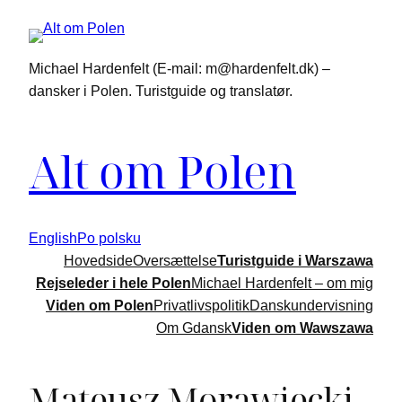
Michael Hardenfelt (E-mail: m@hardenfelt.dk) –
dansker i Polen. Turistguide og translatør.
Alt om Polen
English
Po polsku
Hovedside
Oversættelse
Turistguide i Warszawa
Rejseleder i hele Polen
Michael Hardenfelt – om mig
Viden om Polen
Privatlivspolitik
Danskundervisning
Om Gdansk
Viden om Wawszawa
Mateusz Morawiecki