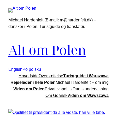
Spring
til
indhold
Michael Hardenfelt (E-mail: m@hardenfelt.dk) –
dansker i Polen. Turistguide og translatør.
Alt om Polen
English
Po polsku
Hovedside
Oversættelse
Turistguide i Warszawa
Rejseleder i hele Polen
Michael Hardenfelt – om mig
Viden om Polen
Privatlivspolitik
Danskundervisning
Om Gdansk
Viden om Wawszawa