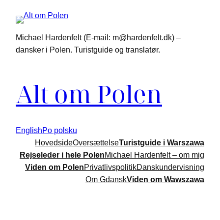
Spring
til
indhold
Michael Hardenfelt (E-mail: m@hardenfelt.dk) –
dansker i Polen. Turistguide og translatør.
Alt om Polen
English
Po polsku
Hovedside
Oversættelse
Turistguide i Warszawa
Rejseleder i hele Polen
Michael Hardenfelt – om mig
Viden om Polen
Privatlivspolitik
Danskundervisning
Om Gdansk
Viden om Wawszawa