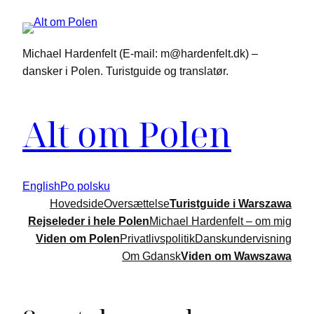
Spring
til
indhold
Michael Hardenfelt (E-mail: m@hardenfelt.dk) –
dansker i Polen. Turistguide og translatør.
Alt om Polen
English
Po polsku
Hovedside
Oversættelse
Turistguide i Warszawa
Rejseleder i hele Polen
Michael Hardenfelt – om mig
Viden om Polen
Privatlivspolitik
Danskundervisning
Om Gdansk
Viden om Wawszawa