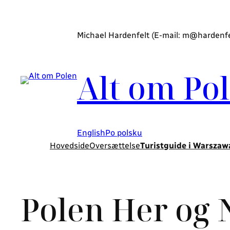
Michael Hardenfelt (E-mail: m@hardenfelt
Alt om Po
English
Po polsku
Hovedside
Oversættelse
Turistguide i Warszaw
Polen Her og 