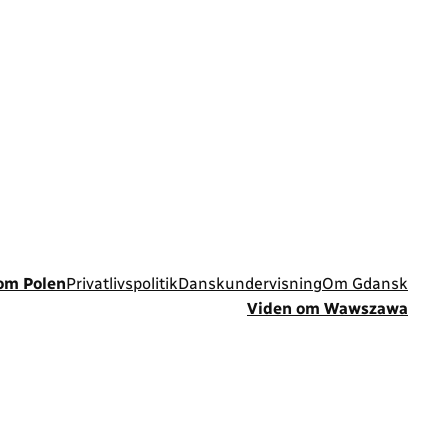
om Polen
Privatlivspolitik
Danskundervisning
Om Gdansk
Viden om Wawszawa