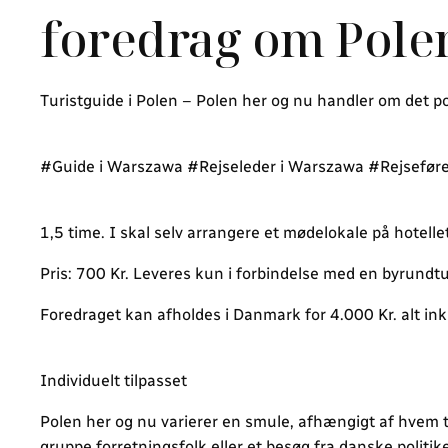
foredrag om Polen
Turistguide i Polen – Polen her og nu handler om det p
#Guide i Warszawa #Rejseleder i Warszawa #Rejseføre
1,5 time. I skal selv arrangere et mødelokale på hotellet
Pris: 700 Kr. Leveres kun i forbindelse med en byrundtu
Foredraget kan afholdes i Danmark for 4.000 Kr. alt inklu
Individuelt tilpasset
Polen her og nu varierer en smule, afhængigt af hvem 
gruppe forretningsfolk eller et besøg fra danske politik