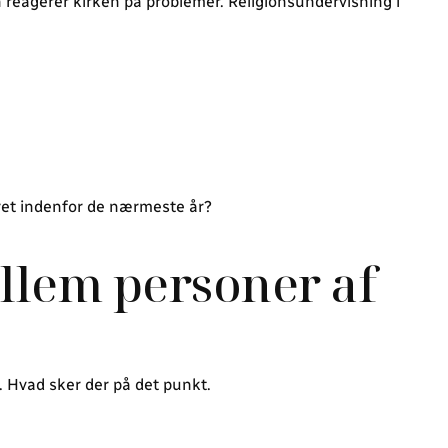
n reagerer kirken på problemer. Religionsundervisning i
seret indenfor de nærmeste år?
llem personer af
. Hvad sker der på det punkt.