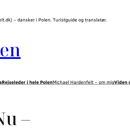
.dk) – dansker i Polen. Turistguide og translatør.
len
a
Rejseleder i hele Polen
Michael Hardenfelt – om mig
Viden 
Nu –