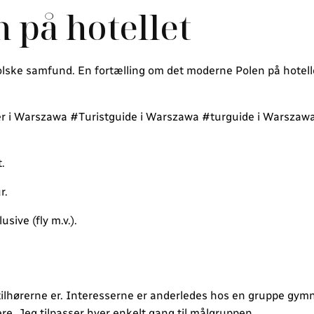
 på hotellet
olske samfund. En fortælling om det moderne Polen på hotell
r i Warszawa #Turistguide i Warszawa #turguide i Warszaw
.
r.
sive (fly m.v.).
tilhørerne er. Interesserne er anderledes hos en gruppe gymn
ere. Jeg tilpasser hver enkelt gang til målgruppen.