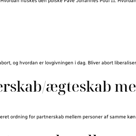
tik. Hvordan huskes den polske Pave Johannes Poul II. Hvorda
bort, og hvordan er lovgivningen i dag. Bliver abort liberali
nerskab/ægteskab me
liseret ordning for partnerskab mellem personer af samme køn