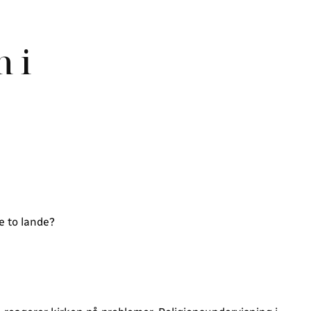
n i
e to lande?