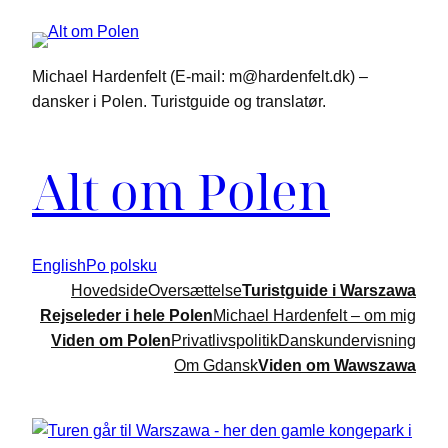
Spring
til
indhold
Michael Hardenfelt (E-mail: m@hardenfelt.dk) –
dansker i Polen. Turistguide og translatør.
Alt om Polen
English
Po polsku
Hovedside
Oversættelse
Turistguide i Warszawa
Rejseleder i hele Polen
Michael Hardenfelt – om mig
Viden om Polen
Privatlivspolitik
Danskundervisning
Om Gdansk
Viden om Wawszawa