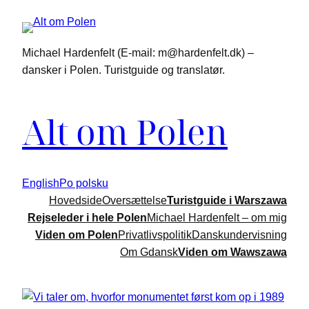
Spring
til
indhold
Michael Hardenfelt (E-mail: m@hardenfelt.dk) –
dansker i Polen. Turistguide og translatør.
Alt om Polen
English
Po polsku
Hovedside
Oversættelse
Turistguide i Warszawa
Rejseleder i hele Polen
Michael Hardenfelt – om mig
Viden om Polen
Privatlivspolitik
Danskundervisning
Om Gdansk
Viden om Wawszawa