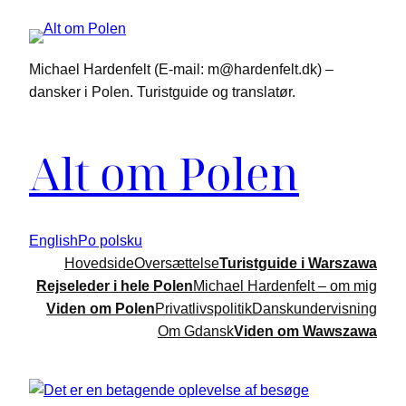
Spring
til
indhold
Michael Hardenfelt (E-mail: m@hardenfelt.dk) –
dansker i Polen. Turistguide og translatør.
Alt om Polen
English
Po polsku
Hovedside
Oversættelse
Turistguide i Warszawa
Rejseleder i hele Polen
Michael Hardenfelt – om mig
Viden om Polen
Privatlivspolitik
Danskundervisning
Om Gdansk
Viden om Wawszawa