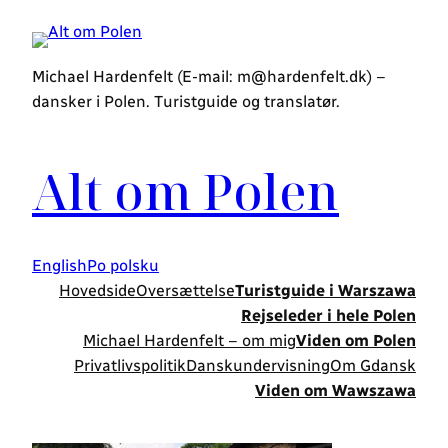
Spring
til
indhold
Michael Hardenfelt (E-mail: m@hardenfelt.dk) –
dansker i Polen. Turistguide og translatør.
Alt om Polen
English
Po polsku
Hovedside
Oversættelse
Turistguide i Warszawa
Rejseleder i hele Polen
Michael Hardenfelt – om mig
Viden om Polen
Privatlivspolitik
Danskundervisning
Om Gdansk
Viden om Wawszawa