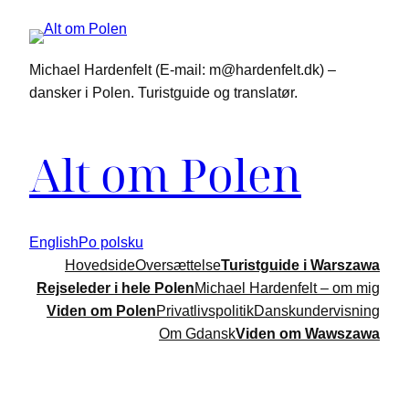
Michael Hardenfelt (E-mail: m@hardenfelt.dk) –
dansker i Polen. Turistguide og translatør.
Alt om Polen
English
Po polsku
Hovedside
Oversættelse
Turistguide i Warszawa
Rejseleder i hele Polen
Michael Hardenfelt – om mig
Viden om Polen
Privatlivspolitik
Danskundervisning
Om Gdansk
Viden om Wawszawa