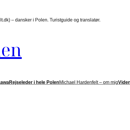
.dk) – dansker i Polen. Turistguide og translatør.
len
zawa
Rejseleder i hele Polen
Michael Hardenfelt – om mig
Vide