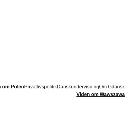
n om Polen
Privatlivspolitik
Danskundervisning
Om Gdansk
Viden om Wawszawa