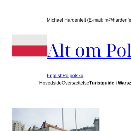
Spring
til
Michael Hardenfelt (E-mail: m@hardenfelt
indhold
Alt om Po
English
Po polsku
Hovedside
Oversættelse
Turistguide i Wars